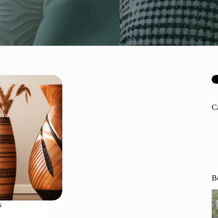
C
Be
s