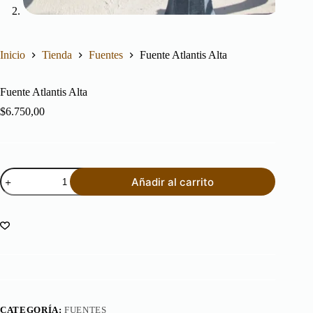
Inicio
Tienda
Fuentes
Fuente Atlantis Alta
Fuente Atlantis Alta
$
6.750,00
Fuente
Añadir al carrito
Atlantis
Alta
cantidad
CATEGORÍA:
FUENTES