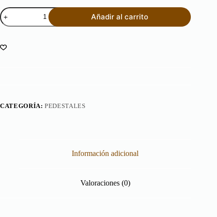
Pedestal
Añadir al carrito
Pie
Romano
60
cantidad
CATEGORÍA:
PEDESTALES
Información adicional
Valoraciones (0)