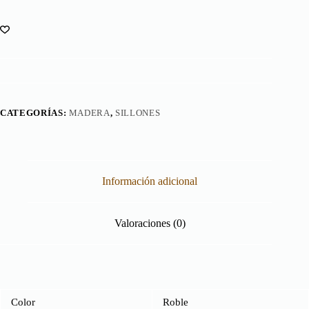
2
Cuerpos
cantidad
CATEGORÍAS:
MADERA
,
SILLONES
Información adicional
Valoraciones (0)
Color
Roble