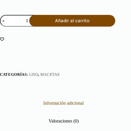
Maceta
Añadir al carrito
Cubo
40
cantidad
CATEGORÍAS:
LISO
,
MACETAS
Información adicional
Valoraciones (0)