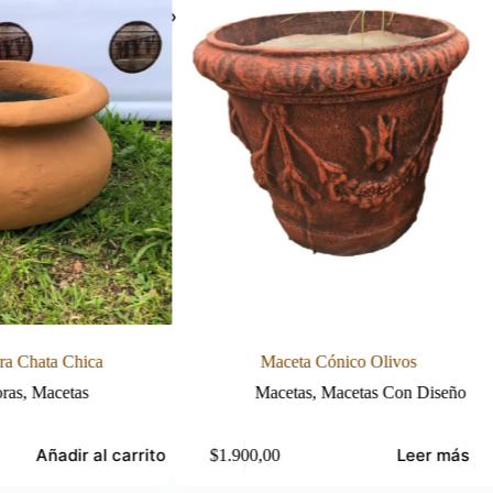
Maceta Cónico Olivos
Maceta Jardinera 80 
Macetas
,
Macetas Con Diseño
Jardineras
,
Mac
Leer más
900,00
$
1.500,00