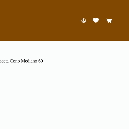
Carro
de
compra
ceta Cono Mediano 60