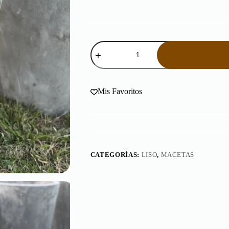
Maceta
Cono
Mediano
60
cantidad
Mis Favoritos
CATEGORÍAS:
LISO
,
MACETAS