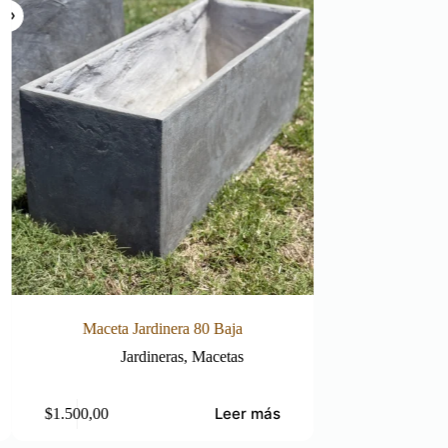
Baja
Maceta Gota N2
etas
Liso
,
Macetas
Leer más
Leer más
$
1.490,00