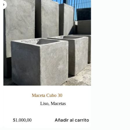
Maceta Cubo 30
Maceta 
Liso
,
Macetas
Án
Añadir al carrito
$
1.000,00
$
1.390,00