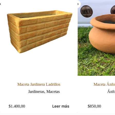
rillos
Maceta Ánfora Chata Chica
cetas
Ánforas
,
Macetas
Leer más
Añadir al carrito
$
850,00
$