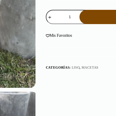
Maceta
Cono
Chico
50
cantidad
Mis Favoritos
CATEGORÍAS:
LISO
,
MACETAS