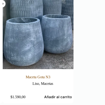
 N3
Maceta Ánfora Chica
etas
Ánforas
,
Macetas
ñadir al carrito
Leer más
$
850,00