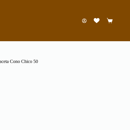
Carro
de
compra
ceta Cono Chico 50