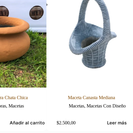
Maceta Canasta Mediana
Maceta Gota
Macetas
,
Macetas Con Diseño
Liso
,
Mac
Leer más
A
2.500,00
$
1.590,00